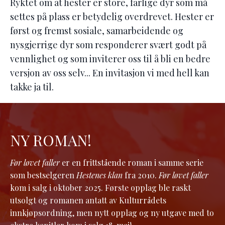
Ryktet om at hester er store, farlige dyr som må
settes på plass er betydelig overdrevet. Hester er
først og fremst sosiale, samarbeidende og
nysgjerrige dyr som responderer svært godt på
vennlighet og som inviterer oss til å bli en bedre
versjon av oss selv... En invitasjon vi med hell kan
takke ja til.
NY ROMAN!
Før løvet faller
er en frittstående roman i samme serie
som bestselgeren
Hestenes klan
fra 2010.
Før løvet faller
kom i salg i oktober 2025. Første opplag ble raskt
utsolgt og romanen antatt av Kulturrådets
innkjøpsordning, men nytt opplag og ny utgave med to