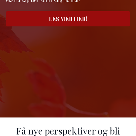
ekstra kapitler kom i salg 18. mai!
LES MER HER!
Få nye perspektiver og bli