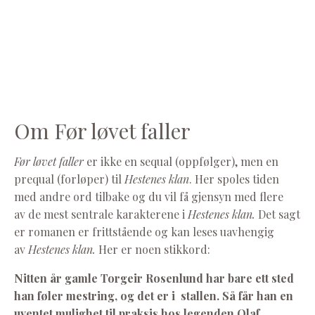
Om Før løvet faller
Før løvet faller
er ikke en sequal (oppfølger), men en
prequal (forløper) til
Hestenes klan
. Her spoles tiden
med andre ord tilbake og du vil få gjensyn med flere
av de mest sentrale karakterene i
Hestenes klan.
Det sagt
er romanen er frittstående og kan leses uavhengig
av
Hestenes klan.
Her er noen stikkord:
Nitten år gamle Torgeir Rosenlund har bare ett sted
han føler mestring, og det er i stallen. Så får han en
uventet mulighet til praksis hos legenden Olaf