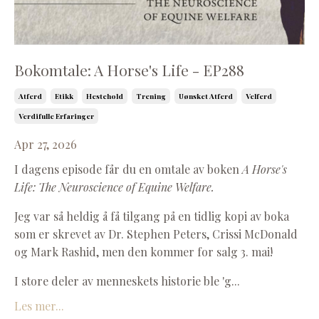
Bokomtale: A Horse's Life - EP288
Atferd
Etikk
Hestehold
Trening
Uønsket Atferd
Velferd
Verdifulle Erfaringer
Apr 27, 2026
I dagens episode får du en omtale av boken
A Horse's
Life: The Neuroscience of Equine Welfare.
Jeg var så heldig å få tilgang på en tidlig kopi av boka
som er skrevet av Dr. Stephen Peters, Crissi McDonald
og Mark Rashid, men den kommer for salg 3. mai!
I store deler av menneskets historie ble 'g
...
Les mer...