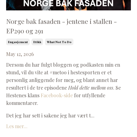
Norge bak fasaden - jentene i stallen -
EP290 og 291
Engasjement
Etikk
What Not To Do
May 12, 2026
Dersom du har fulgt bloggen og podkasten min en
stund, vil du vite at #metoo i hestesporten er et
personlig anliggende for meg, og blant annet har
resultert i de tre episodene
Hold dette mellom oss
. Se
Hestenes klans
Facebook-side
for utfyllende
kommentarer.
Det jeg har sett i sakene jeg har vært t...
Les mer...