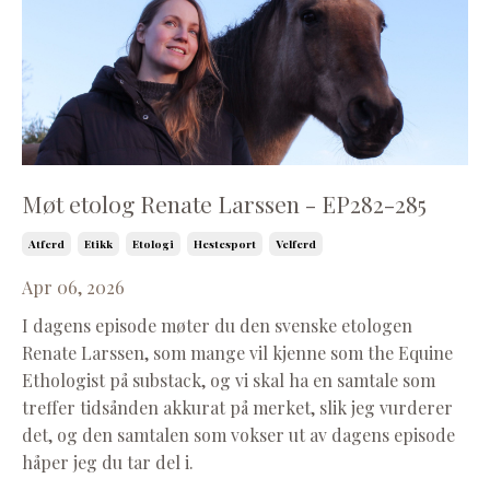
Møt etolog Renate Larssen - EP282-285
Atferd
Etikk
Etologi
Hestesport
Velferd
Apr 06, 2026
I dagens episode møter du den svenske etologen
Renate Larssen, som mange vil kjenne som the Equine
Ethologist på substack, og vi skal ha en samtale som
treffer tidsånden akkurat på merket, slik jeg vurderer
det, og den samtalen som vokser ut av dagens episode
håper jeg du tar del i.