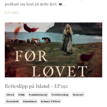
podkast om hest på sjette året. ❤️...
Les mer...
Beiteslipp på Island - EP292
Atferd
Etikk
Feminin Energi
Forfatterskap
Hesteavl
Hestehold
Islandshest
Kvinner Til Hest