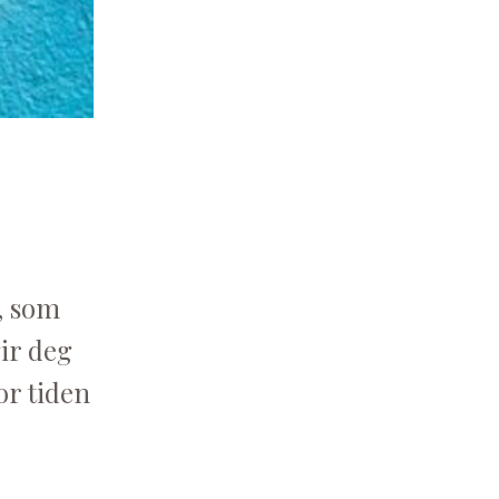
r, som
ir deg
for tiden