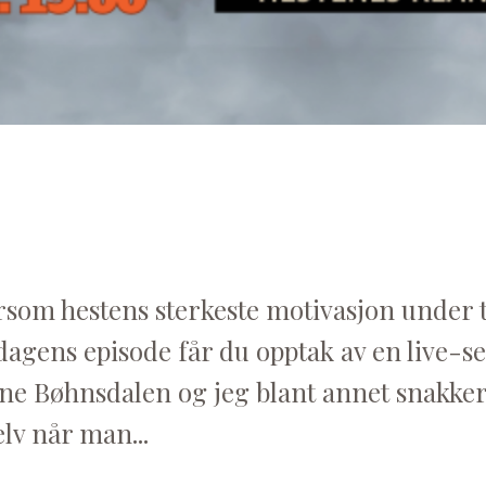
ersom hestens sterkeste motivasjon under 
dagens episode får du opptak av en live-s
ine Bøhnsdalen og jeg blant annet snakke
selv når man
...