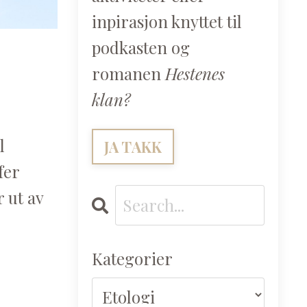
inpirasjon knyttet til
podkasten og
romanen
Hestenes
klan?
l
JA TAKK
fer
 ut av
Kategorier