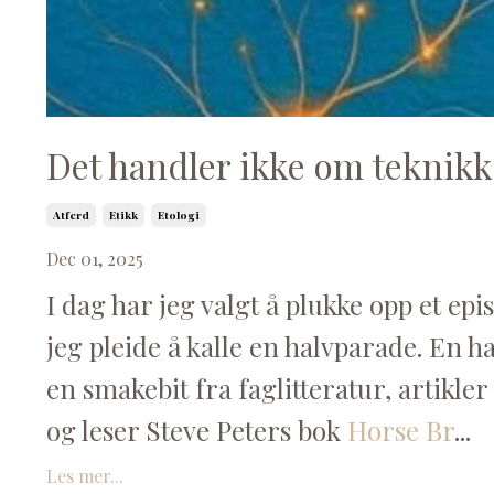
Det handler ikke om teknikk
Atferd
Etikk
Etologi
Dec 01, 2025
I dag har jeg valgt å plukke opp et ep
jeg pleide å kalle en halvparade. En 
en smakebit fra faglitteratur, artikler 
og leser Steve Peters bok
Horse Br
...
Les mer...