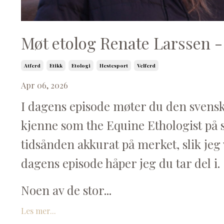
Møt etolog Renate Larssen 
Atferd
Etikk
Etologi
Hestesport
Velferd
Apr 06, 2026
I dagens episode møter du den svens
kjenne som the Equine Ethologist på s
tidsånden akkurat på merket, slik jeg
dagens episode håper jeg du tar del i.
Noen av de stor...
Les mer...