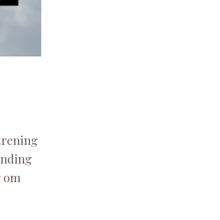
trening
ending
r om