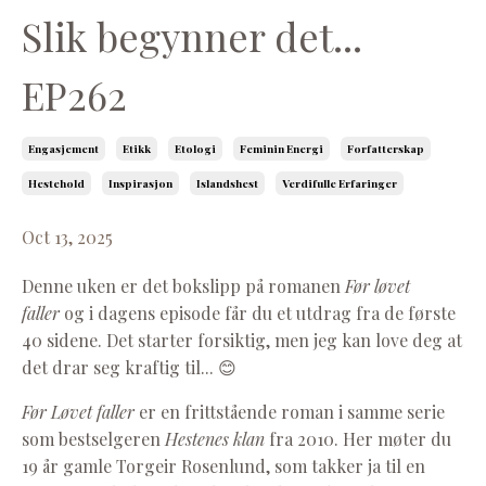
Slik begynner det...
EP262
Engasjement
Etikk
Etologi
Feminin Energi
Forfatterskap
Hestehold
Inspirasjon
Islandshest
Verdifulle Erfaringer
Oct 13, 2025
Denne uken er det bokslipp på romanen
Før løvet
faller
og i dagens episode får du et utdrag fra de første
40 sidene. Det starter forsiktig, men jeg kan love deg at
det drar seg kraftig til... 😊
Før Løvet faller
er en frittstående roman i samme serie
som bestselgeren
Hestenes klan
fra 2010.
Her møter du
19 år gamle Torgeir Rosenlund, som takker ja til en