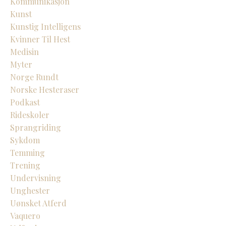
Kommunikasjon
Kunst
Kunstig Intelligens
Kvinner Til Hest
Medisin
Myter
Norge Rundt
Norske Hesteraser
Podkast
Rideskoler
Sprangriding
Sykdom
Temming
Trening
Undervisning
Unghester
Uønsket Atferd
Vaquero