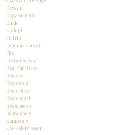
Classical Dressage
Dressur
Engasjement
Etikk
Etologi
Feltritt
Feminin Energi
Film
Forfatterskap
Hest Og Helse
Hesteavl
Hestehold
Hesteslipp
Hestesport
Inspirasjon
Islandshest
Kampanje
Klassisk Dressur