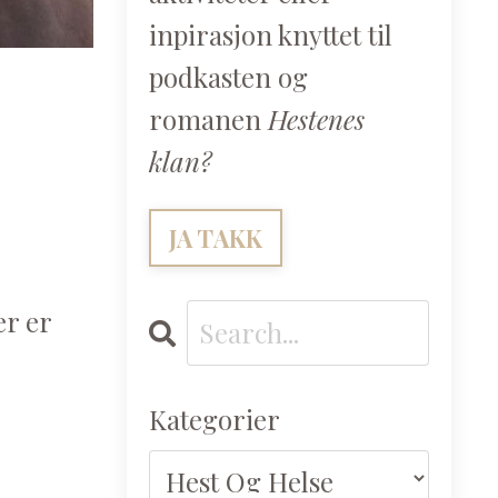
inpirasjon knyttet til
podkasten og
romanen
Hestenes
klan?
JA TAKK
er er
Kategorier