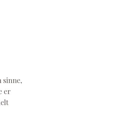
m sinne,
e er
elt