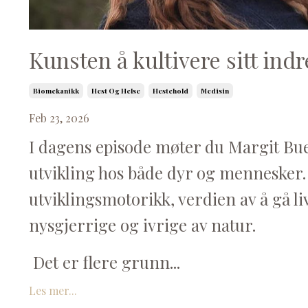
Kunsten å kultivere sitt ind
Biomekanikk
Hest Og Helse
Hestehold
Medisin
Feb 23, 2026
I dagens episode møter du Margit Buen, 
utvikling hos både dyr og mennesker. 
utviklingsmotorikk, verdien av å gå li
nysgjerrige og ivrige av natur.
Det er flere grunn
...
Les mer...