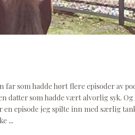
v en far som hadde hørt flere episoder av p
en datter som hadde vært alvorlig syk. Og
r en episode jeg spilte inn med særlig tan
e ...