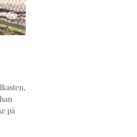
odkasten,
 han
ke på