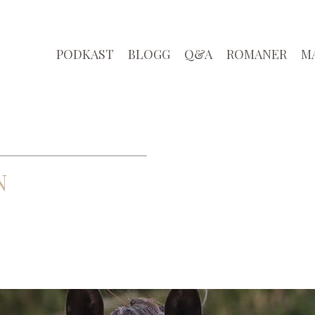
PODKAST
BLOGG
Q&A
ROMANER
M
N