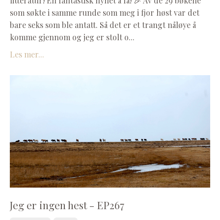
litteratur! En fantastisk nyhet å få! 🎉 Av de 29 bøkene
som søkte i samme runde som meg i fjor høst var det
bare seks som ble antatt. Så det er et trangt nåløye å
komme gjennom og jeg er stolt o...
Les mer...
Jeg er ingen hest - EP267