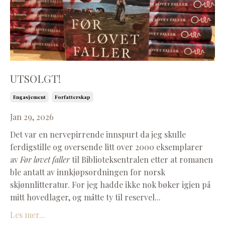
UTSOLGT!
Engasjement
Forfatterskap
Jan 29, 2026
Det var en nervepirrende innspurt da jeg skulle
ferdigstille og oversende litt over 2000 eksemplarer
av
Før løvet faller
til Biblioteksentralen etter at romanen
ble antatt av innkjøpsordningen for norsk
skjønnlitteratur. For jeg hadde ikke nok bøker igjen på
mitt hovedlager, og måtte ty til reservel...
Les mer...