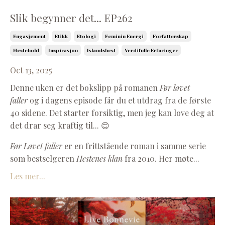
Slik begynner det... EP262
Engasjement
Etikk
Etologi
Feminin Energi
Forfatterskap
Hestehold
Inspirasjon
Islandshest
Verdifulle Erfaringer
Oct 13, 2025
Denne uken er det bokslipp på romanen
Før løvet
faller
og i dagens episode får du et utdrag fra de første
40 sidene. Det starter forsiktig, men jeg kan love deg at
det drar seg kraftig til... 😊
Før Løvet faller
er en frittstående roman i samme serie
som bestselgeren
Hestenes klan
fra 2010.
Her møte
...
Les mer...