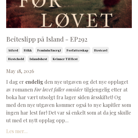
Beiteslipp på Island - EP292
Atferd
Etikk
Feminin Energi
Forfatterskap
Hesteavl
Hestehold
Islandshest
Kvinner Til Hest
May 18, 2026
I dag er
endelig
den nye utgaven og det nye opplaget
av romanen
Før løvet faller omsider
tilgjengelig etter at
boka har vært utsolgt fra lager siden årsskiftet! Og
med den nye utgaven kommer også to nye kapitler som
ingen har lest før! Det var så enkelt som at da jeg skulle
ut med et nytt opplag opp...
Les mer...