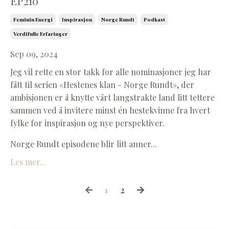
EP210
Feminin Energi
Inspirasjon
Norge Rundt
Podkast
Verdifulle Erfaringer
Sep 09, 2024
Jeg vil rette en stor takk for alle nominasjoner jeg har
fått til serien «Hestenes klan - Norge Rundt», der
ambisjonen er å knytte vårt langstrakte land litt tettere
sammen ved å invitere minst én hestekvinne fra hvert
fylke for inspirasjon og nye perspektiver.
Norge Rundt episodene blir litt anner...
Les mer...
1
2