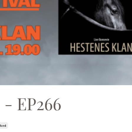
e - EP266
ferd