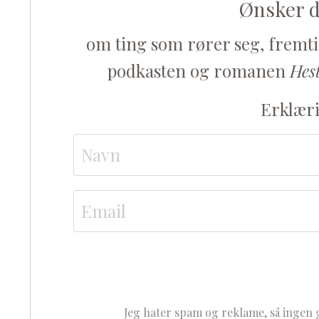
Ønsker d
om ting som rører seg, fremtidi
podkasten og romanen
Hes
Erklær
Jeg hater spam og reklame, så ingen 