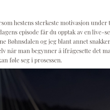
ersom hestens sterkeste motivasjon under 
dagens episode får du opptak av en live-s
ine Bøhnsdalen og jeg blant annet snakke
 selv når man begynner å ifrågesette det m
n føle seg i prosessen.