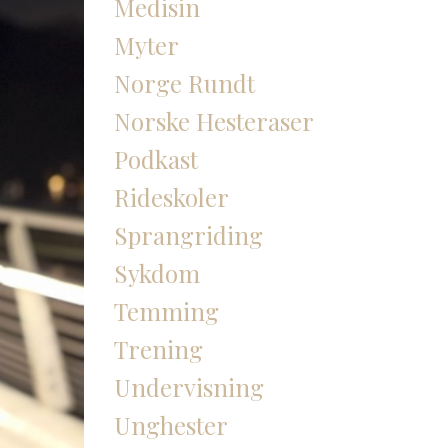
Medisin
Myter
Norge Rundt
Norske Hesteraser
Podkast
Rideskoler
Sprangriding
Sykdom
Temming
Trening
Undervisning
Unghester