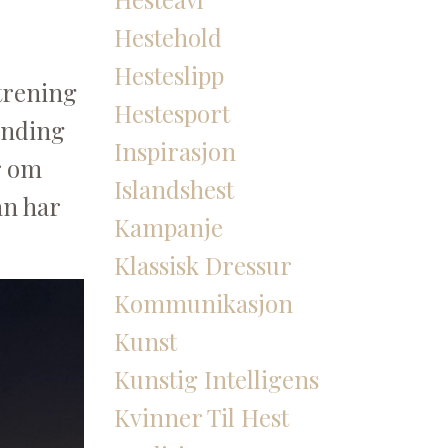
Hestehold
Hesteslipp
trening
Hestesport
ending
Inspirasjon
r om
Islandshest
an har
Kampanje
Klassisk Dressur
Kommunikasjon
Kunst
Kunstig Intelligens
Kvinner Til Hest