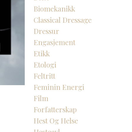
Biomekanikk
Classical Dressage
Dressur
Engasjement
Etikk
Etologi
Feltritt
Feminin Energi
Film
Forfatterskap
Hest Og Helse
Hesteavl