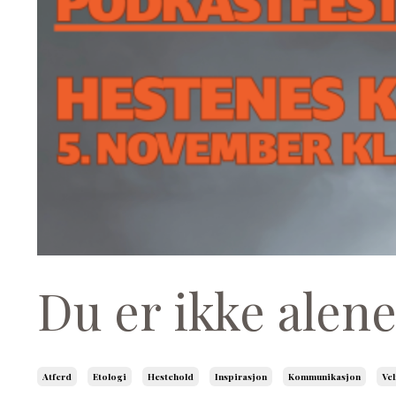
Du er ikke alen
Atferd
Etologi
Hestehold
Inspirasjon
Kommunikasjon
Vel