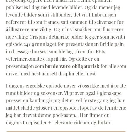
publiseres i dag med levende bilder. Og da mener jeg
levende bilder som i stillbilder, det vi i filmbransjen
refererer til som frames, satt sammen til sekvenser for
å illustrere noe viktig. Og når vi snakker om illustrerer
noe viktig: Crispins detaljrike bilder legger som nevnt i
episode 241 grunnlaget for presentasjonen Bridle pain
in dressage horses, som ble lagt frem for FEIs
veterinærkomité 9. april i år. Og dette er en
presentasjon som
burde være obligatorisk
for alle som
driver med hest uansett disiplin eller nivå.
I dagens engelske episode nøyer vi oss ikke med å prate
rundt bilder og sekvenser. Vi prøver også å gjenskape
presset en kandar gir, og det er vel første gang jeg har
måttet sladde gloser i en episode i løpet av de fem årene
jeg har drevet denne podkasten... Her finner du
dagens to episoder + relevante videoer og linker: