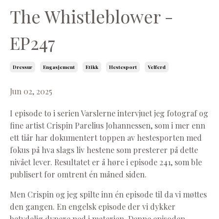
The Whistleblower -
EP247
Dressur
Engasjement
Etikk
Hestesport
Velferd
Jun 02, 2025
I episode to i serien Varslerne intervjuet jeg fotograf og
fine artist Crispin Parelius Johannessen, som i mer enn
ett tiår har dokumentert toppen av hestesporten med
fokus på hva slags liv hestene som presterer på dette
nivået lever. Resultatet er å høre i episode 241, som ble
publisert for omtrent én måned siden.
Men Crispin og jeg spilte inn én episode til da vi møttes
den gangen. En engelsk episode der vi dykker
betydelig dypere ned i materien. Denne episoden