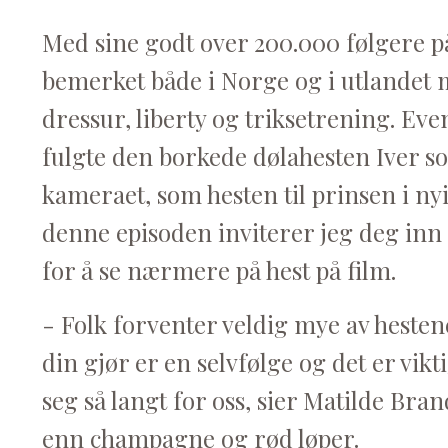
Med sine godt over 200.000 følgere p
bemerket både i Norge og i utlandet me
dressur, liberty og triksetrening. Ev
fulgte den borkede dølahesten Iver so
kameraet, som hesten til prinsen i nyi
denne episoden inviterer jeg deg inn 
for å se nærmere på hest på film.
- Folk forventer veldig mye av hestene
din gjør er en selvfølge og det er vikti
seg så langt for oss, sier Matilde Bran
enn champagne og rød løper.