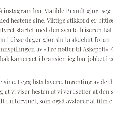
å instagram har Matilde Brandt gjort seg
d hestene sine. Viktige stikkord er bittlø
entyret startet med den svarte friseren Ba
m i disse dager gjør sin brakdebut foran
nnspillingen av «Tre nøtter til Askepott». 
bak kameraet i bransjen jeg har jobbet i 2
 sine. Legg lista lavere. Ingenting av det 
g at vi viser hesten at vi verdsetter at den
dt i intervjuet, som også avslører at film 