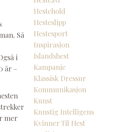
Hestehold
Hesteslipp
s
Hestesport
tman. Så
Inspirasjon
Islandshest
Også i
Kampanje
0 år –
Klassisk Dressur
Kommunikasjon
hesten
Kunst
 strekker
Kunstig Intelligens
er mer
Kvinner Til Hest